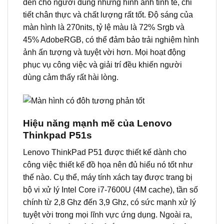
đến cho người dùng những hình ảnh tinh tế, chi
tiết chân thực và chất lượng rất tốt. Độ sáng của
màn hình là 270nits, tỷ lệ màu là 72% Srgb và
45% AdobeRGB, có thể đảm bảo trải nghiệm hình
ảnh ấn tượng và tuyệt vời hơn. Mọi hoạt động
phục vụ công việc và giải trí đều khiến người
dùng cảm thấy rất hài lòng.
Hiệu năng mạnh mẽ của Lenovo
Thinkpad P51s
Lenovo ThinkPad P51 được thiết kế dành cho
công việc thiết kế đồ họa nên đủ hiểu nó tốt như
thế nào. Cụ thể, máy tính xách tay được trang bị
bộ vi xử lý Intel Core i7-7600U (4M cache), tần số
chính từ 2,8 Ghz đến 3,9 Ghz, có sức mạnh xử lý
tuyệt vời trong mọi lĩnh vực ứng dụng. Ngoài ra,