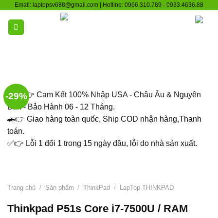
Skip
Email: laptopsv688@gmail.com | Hotline: 0966.310.789 - 0933.4636.88
to
content
🇻🇳 👉 Cam Kết 100% Nhập USA - Châu Âu & Nguyên
-29%
Bản - Bảo Hành 06 - 12 Tháng.
🚗👉 Giao hàng toàn quốc, Ship COD nhận hàng,Thanh
toán.
✅👉 Lỗi 1 đổi 1 trong 15 ngày đầu, lỗi do nhà sản xuất.
Trang chủ
/
Sản phẩm
/
ThinkPad
/
LapTop THINKPAD
Thinkpad P51s Core i7-7500U / RAM