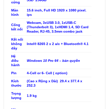
SSD 256GB
cứng
Màn
15.6 inch, Full HD 1920 x 1080 pixel.
hình
ips
Webcam, 3xUSB 3.0, 1xUSB-C
Cổng
(Thunderbolt 3), 1xHDMI 1.4, SD Card
kết nối
Reader, RJ-45, 3.5mm combo jack
Kết nối
không
Intel® 8265 2 x 2 a/c + Bluetooth® 4.1
dây
Hệ
điều
Windows 10 Pro 64 – bản quyền
hành
Pin
4-Cell or 6- Cell ( option)
Kích
(Cao x Rộng x Dài) 29.4 x 377.4 x
thước
252.3
Trọng
1.9 kg
lượng