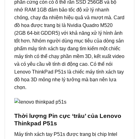
phần cứng còn có ổ thể rắn SSD 256GB và bộ
nhớ RAM 1GB đảm bảo tốc độ xử lý nhanh
chóng, chạy đa nhiệm hiệu quả và mượt mà. Card
đồ họa được trang bị là Nvidia Quadro M520
(2GB 64-bit GDDR5) với khả năng xử lý hình ảnh
tốt hơn. Nhóm người dùng mục tiêu của dòng sản
phẩm máy tính xách tay đang tìm kiếm một chiếc
máy tính có thể chạy phần mềm 3D, kết xuất video
và có yêu cầu về tính di động cao. Có thể nói
Lenovo ThinkPad P51s là chiếc máy tính xách tay
đồ họa 3D mỏng nhẹ lý tưởng mà bạn nên lựa
chọn.
Thời lượng Pin cực ‘trâu’ của Lenovo
Thinkpad P51s
Máy tính xách tay P51s được trang bị chip Intel