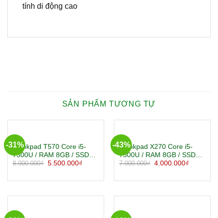
tính di động cao
SẢN PHẨM TƯƠNG TỰ
-31%
-43%
Thinkpad T570 Core i5-
Thinkpad X270 Core i5-
7300U / RAM 8GB / SSD
7300U / RAM 8GB / SSD
256GB / Màn 15.6 inch
256GB / Màn 12.5 inch HD
8.000.000
₫
5.500.000
₫
7.000.000
₫
4.000.000
₫
FHD