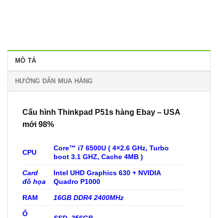
MÔ TẢ
HƯỚNG DẪN MUA HÀNG
Cấu hình
Thinkpad P51s
hàng Ebay – USA
mới 98%
Core™ i7 6500U ( 4×2.6 GHz, Turbo
CPU
boot 3.1 GHZ, Cache 4MB )
Card
Intel UHD Graphics 630 + NVIDIA
đồ họa
Quadro P1000
RAM
16GB DDR4 2400MHz
Ổ