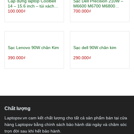
Cặp đựng laptop Coolbell
Sạc Dell Precision 210W –
14 – 15.6 inch – túi xách
M6600 M6700 M6800
đựng laptop
M4600 M4700 M4800
100.000
₫
700.000
₫
Sạc Lenovo 90W chân Kim
Sạc dell 90W chân kim
390.000
₫
290.000
₫
Chất lượng
Laptopsv.vn cam kết chất lượng cho tất cả sản phẩm bán tại cửa
hàng Laptopsv bằng chính sách bảo hành dài ngày và chăm sóc
trọn đời sau khi hết bảo hành.