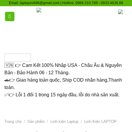
Skip
Email: laptopsv688@gmail.com | Hotline: 0966.310.789 - 0933.4636.88
to
content
🇻🇳 👉 Cam Kết 100% Nhập USA - Châu Âu & Nguyên
Bản - Bảo Hành 06 - 12 Tháng.
🚗👉 Giao hàng toàn quốc, Ship COD nhận hàng,Thanh
toán.
✅👉 Lỗi 1 đổi 1 trong 15 ngày đầu, lỗi do nhà sản xuất.
Trang chủ
/
Sản phẩm
/
Linh kiện Laptop
/
Linh Kiện LAPTOP