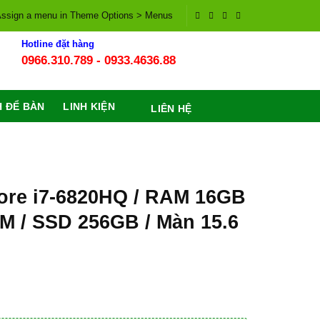
ssign a menu in Theme Options > Menus
Hotline đặt hàng
0966.310.789 - 0933.4636.88
H ĐỂ BÀN
LINH KIỆN
LIÊN HỆ
Core i7-6820HQ / RAM 16GB
M / SSD 256GB / Màn 15.6