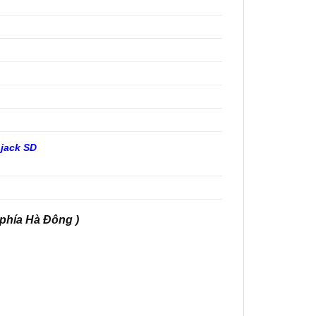
jack SD
 phía Hà Đông )