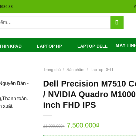
A
.4636.88
MÁY TÍN
THINKPAD
LAPTOP HP
LAPTOP DELL
Trang chủ
/
Sản phẩm
/
LapTop DELL
Dell Precision M7510 
Nguyên Bản -
/ NVIDIA Quadro M1000
,Thanh toán.
inch FHD IPS
n xuất.
7.500.000
₫
11.000.000
₫