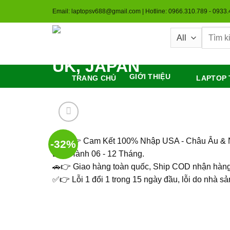
Skip
Email: laptopsv688@gmail.com | Hotline: 0966.310.789 - 0933
to
content
Tìm
kiếm:
GIỚI THIỆU
TRANG CHỦ
LAPTOP 
🇻🇳 👉 Cam Kết 100% Nhập USA - Châu Âu & 
-32%
Bảo Hành 06 - 12 Tháng.
🚗👉 Giao hàng toàn quốc, Ship COD nhận hàng
✅👉 Lỗi 1 đổi 1 trong 15 ngày đầu, lỗi do nhà sả