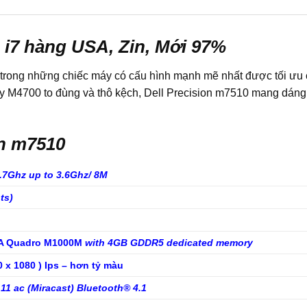
e i7 hàng USA, Zin, Mới 97%
 trong những chiếc máy có cấu hình mạnh mẽ nhất được tối ưu
 M4700 to đùng và thô kệch, Dell Precision m7510 mang dáng 
on m7510
.7Ghz up to 3.6Ghz/ 8M
ots)
A Quadro M1000M
with 4GB GDDR5 dedicated memory
 x 1080 ) Ips – hơn tỷ màu
11 ac (Miracast) Bluetooth® 4.1