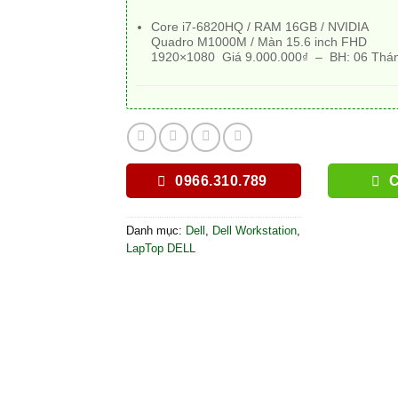
Core i7-6820HQ / RAM 16GB / NVIDIA
Quadro M1000M / Màn 15.6 inch FHD
1920×1080 Giá 9.000.000₫ – BH:
06 Thá
0966.310.789
C
Danh mục:
Dell
,
Dell Workstation
,
LapTop DELL