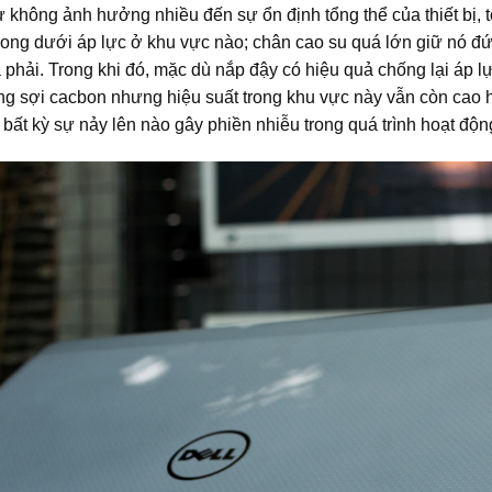
không ảnh hưởng nhiều đến sự ổn định tổng thể của thiết bị, tổ
cong dưới áp lực ở khu vực nào;
chân cao su quá lớn giữ nó đ
 phải.
Trong khi đó, mặc dù nắp đậy có hiệu quả chống lại áp lự
ng sợi cacbon nhưng hiệu suất trong khu vực này vẫn còn cao
ất kỳ sự nảy lên nào gây phiền nhiễu trong quá trình hoạt độn