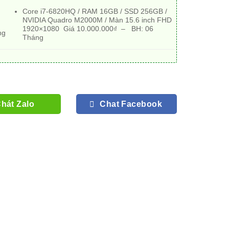
Core i7-6820HQ / RAM 16GB / SSD 256GB /
NVIDIA Quadro M2000M / Màn 15.6 inch FHD
1920×1080 Giá 10.000.000₫ – BH:
06
ng
Tháng
hát Zalo
Chat Facebook