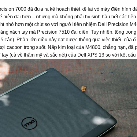
ision 7000 đã đưa ra kế hoạch thiết kế lại vỏ máy điển hình đầ
kế hiện đại hơn – nhưng mà không phải hy sinh hầu hết các ti
chỉ nhỏ hơn một chút so với người tiền nhiệm Dell Precision 
 dáng xách tay mà Precision 7510 đại diện.
Tuy nhiên, tổng trọn
5 cân).
Phần lớn điều này đạt được thông qua việc thiếu của ổ 
ợi cacbon trong suốt.
Nắp kim loại của M4800, chẳng hạn, đã ph
ì tay (cả về thẩm mỹ và sắc nét) của Dell XPS 13 so với kết cấu