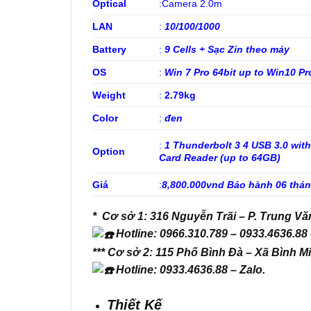
Optical
:Camera 2.0m
LAN
:
10/100/1000
Battery
:
9 Cells + Sạc Zin theo máy
OS
:
Win 7 Pro 64bit up to Win10 Pr
Weight
:
2.79kg
Color
:
đen
:
1 Thunderbolt 3 4 USB 3.0 wi
Option
Card Reader (up to 64GB)
Giá
:
8,800.000vnd Bảo hành 06 thá
* Cơ sở 1: 316 Nguyễn Trãi – P. Trung V
Hotline: 0966.310.789 – 0933.4636.88 
*** Cơ sở 2: 115 Phố Bình Đà – Xã Bình M
Hotline: 0933.4636.88 – Zalo.
Thiết Kế