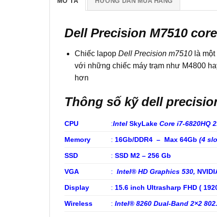
MÔ TẢ
HƯỚNG DẪN MUA HÀNG
Dell Precision M7510 cor
Chiếc lapop
Dell Precision m7510
là một
với những chiếc máy trạm như M4800 hay
hơn
Thông số kỹ dell precisi
CPU
:
Intel
SkyLake
Core i7-6820HQ 2
Memory
:
16Gb
/DDR4 –
Max 64Gb
(4 sl
SSD
:
SSD
M2 – 256 Gb
VGA
:
Intel® HD Graphics 530,
NVIDI
Display
:
15.6 inch
Ultrasharp
FHD ( 1920
Wireless
:
Intel® 8260 Dual-Band 2×2 802.