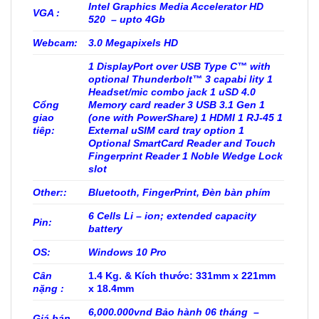
Intel Graphics Media Accelerator HD
VGA :
520 – upto 4Gb
Webcam:
3.0 Megapixels HD
1 DisplayPort over USB Type C™ with
optional Thunderbolt™ 3 capabi lity 1
Headset/mic combo jack 1 uSD 4.0
Cổng
Memory card reader 3 USB 3.1 Gen 1
giao
(one with PowerShare) 1 HDMI 1 RJ-45 1
tiêp:
External uSIM card tray option 1
Optional SmartCard Reader and Touch
Fingerprint Reader 1 Noble Wedge Lock
slot
Other::
Bluetooth, FingerPrint, Đèn bàn phím
6 Cells Li – ion; extended capacity
Pin:
battery
OS:
Windows 10 Pro
Cân
1.4 Kg. & Kích thước: 331mm x 221mm
nặng :
x 18.4mm
6,000.000vnd Bảo hành 06 tháng –
Giá bán