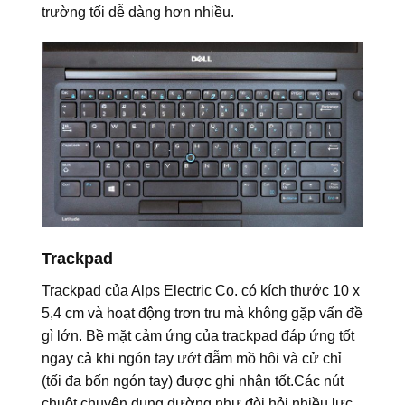
trường tối dễ dàng hơn nhiều.
Trackpad
Trackpad của Alps Electric Co. có kích thước 10 x
5,4 cm và hoạt động trơn tru mà không gặp vấn đề
gì lớn. Bề mặt cảm ứng của trackpad đáp ứng tốt
ngay cả khi ngón tay ướt đẫm mồ hôi và cử chỉ
(tối đa bốn ngón tay) được ghi nhận tốt.Các nút
chuột chuyên dụng dường như đòi hỏi nhiều lực