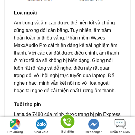
Loa ngoài
Âm trung và âm cao được thể hiện tốt và chúng
cũng tương đối cân bằng. Tuy nhiên, âm trầm
hoàn toàn bị thiếu vắng. Phần mềm Waves
MaxxAudio Pro cải thiện đáng kể trải nghiệm âm
thanh. Với các cài đặt được điều chỉnh, âm thanh
ở mức tối đa sẽ không bị biến dạng. Giọng nói
luôn rất rõ ràng và dễ nghe, điều này rất quan
trọng đối với hội nghị trực tuyến qua laptop. Để
nghe nhạc, mình vẫn kết nối nó với loa ngoài
hoặc tai nghe để cải thiện chất lượng âm thanh.
Tuổi thọ pin
Latitude 7480 của mình được trang bị pin Express
Charge Capable 4 cell với công suất 60 Wh. Nó
cho thời gian duyệt web qua wifi lên tới 12 giờ.
Gọi điện
Tìm đường
Chat Zalo
Messenger
Nhắn tin SMS