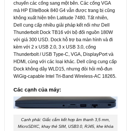
chuyển các cổng sang một bên. Các cổng VGA
mà HP EliteBook 840 G4 vẫn được trang bị cũng
không xuất hiện trên Latitude 7480. Tất nhiên,
Dell cung cấp nhiều giải pháp kết nối như Dell
Thunderbolt Dock TB16 với bộ đổi nguồn 180W
với giá 300 USD. Dock hỗ trợ ba màn hình và đi
kèm với 2 x USB 2.0, 3 x USB 3.0, cổng
Thunderbolt / USB Type-C, VGA, DisplayPort và
HDMI, cùng với các loại khác. Dell cũng cung cấp
Dock không dây WLD15, nhưng đòi hỏi mô-đun
WiGig-capable Intel Tri-Band Wireless-AC 18265.
Các cạnh của máy:
Cạnh phải: Giắc cắm kết hợp âm thanh 3,5 mm,
MicroSDXC, khay thẻ SIM, USB3.0, RJ45, khe khóa