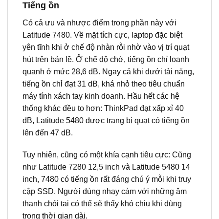
Tiếng ồn
Có cả ưu và nhược điểm trong phần này với
Latitude 7480. Về mặt tích cực, laptop đặc biệt
yên tĩnh khi ở chế độ nhàn rỗi ​​nhờ vào vị trí quạt
hút trên bản lề. Ở chế độ chờ, tiếng ồn chỉ loanh
quanh ở mức 28,6 dB. Ngay cả khi dưới tải nặng,
tiếng ồn chỉ đạt 31 dB, khá nhỏ theo tiêu chuẩn
máy tính xách tay kinh doanh. Hầu hết các hệ
thống khác đều to hơn: ThinkPad đạt xấp xỉ 40
dB, Latitude 5480 được trang bị quạt có tiếng ồn
lên đến 47 dB.
Tuy nhiên, cũng có một khía cạnh tiêu cực: Cũng
như Latitude 7280 12,5 inch và Latitude 5480 14
inch, 7480 có tiếng ồn rất đáng chú ý mỗi khi truy
cập SSD. Người dùng nhạy cảm với những âm
thanh chói tai có thể sẽ thấy khó chịu khi dùng
trong thời gian dài.