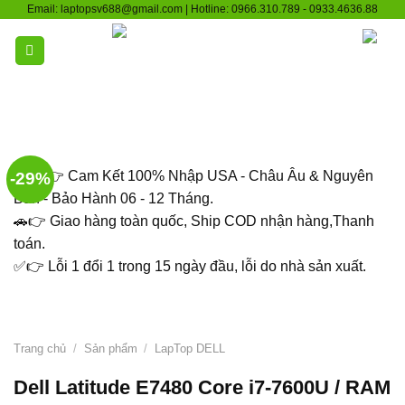
Skip
Email: laptopsv688@gmail.com | Hotline: 0966.310.789 - 0933.4636.88
to
content
🇻🇳 👉 Cam Kết 100% Nhập USA - Châu Âu & Nguyên
-29%
Bản - Bảo Hành 06 - 12 Tháng.
🚗👉 Giao hàng toàn quốc, Ship COD nhận hàng,Thanh
toán.
✅👉 Lỗi 1 đổi 1 trong 15 ngày đầu, lỗi do nhà sản xuất.
Trang chủ
/
Sản phẩm
/
LapTop DELL
Dell Latitude E7480 Core i7-7600U / RAM