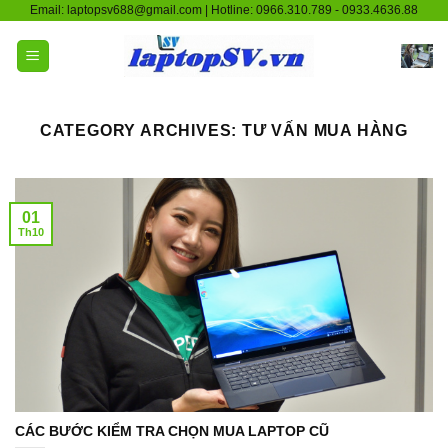
Skip
Email: laptopsv688@gmail.com | Hotline: 0966.310.789 - 0933.4636.88
to
content
CATEGORY ARCHIVES:
TƯ VẤN MUA HÀNG
01
Th10
CÁC BƯỚC KIỂM TRA CHỌN MUA LAPTOP CŨ