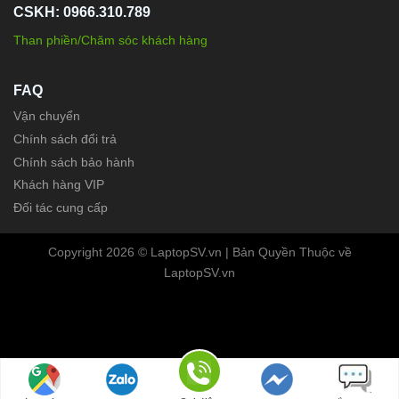
CSKH: 0966.310.789
Than phiền/Chăm sóc khách hàng
FAQ
Vận chuyển
Chính sách đổi trả
Chính sách bảo hành
Khách hàng VIP
Đối tác cung cấp
Copyright 2026 © LaptopSV.vn | Bản Quyền Thuộc về
LaptopSV.vn